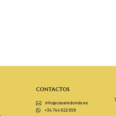
CONTACTOS
info@casaredonda.es

+34 744 622 658

o