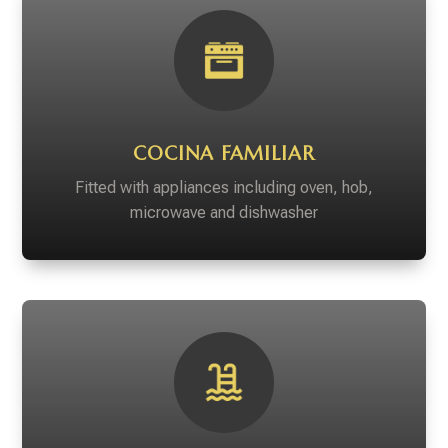
COCINA FAMILIAR
Fitted with appliances including oven, hob,
microwave and dishwasher