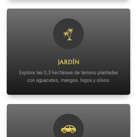
JARDÍN
Explore las 0,3 hectáreas de terreno plantadas
con aguacates, mangos, higos y olivos.